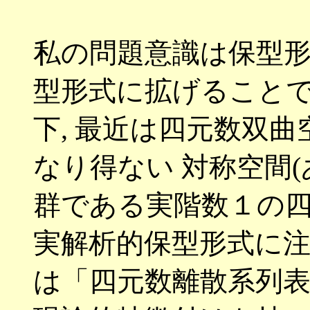
私の問題意識は保型
型形式に拡げること
下
,
最近は四元数双曲
なり得ない 対称空間
(
群である実階数１の
実解析的保型形式に
は「四元数離散系列