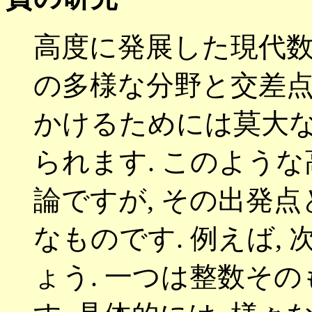
高度に発展した現代
の多様な分野と交差
かけるためには莫大
られます
.
このような
論ですが
,
その出発点
なものです
.
例えば
,
ょう
.
一つは整数その