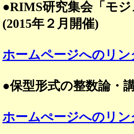
●
RIMS
研究集会「モジ
(2015
年２月開催
)
ホームページへのリン
●保型形式の整数論・
ホームぺージへのリン