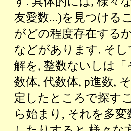
す
.
具体的には
,
様々
友愛数
...)
を見つける
がどの程度存在する
などがあります
.
そし
解を
,
整数ないしは「
数体
,
代数体
, p
進数
,
定したところで探す
ら始まり
,
それを多変
したりすると 様々な