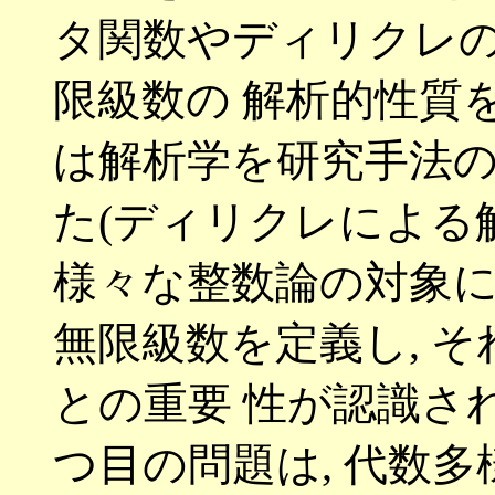
タ関数やディリクレ
限級数の 解析的性質
は解析学を研究手法
た
(
ディリクレによる
様々な整数論の対象に
無限級数を定義し
,
そ
との重要 性が認識さ
つ目の問題は
,
代数多