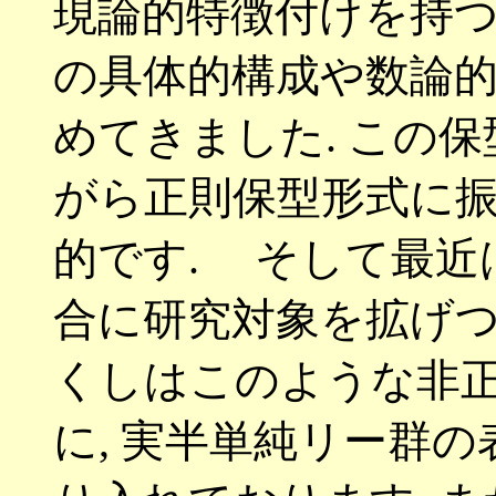
現論的特徴付けを持
の具体的構成や数論
めてきました
.
この保
がら正則保型形式に
的です
.
そして最近は
合に研究対象を拡げ
くしはこのような非
に
,
実半単純リー群の