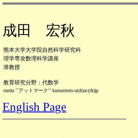
成田 宏秋
熊本大学大学院自然科学研究科
理学専攻数理科学講座
准教授
教育研究分野：代数学
narita
``
アットマーク’’
kumamoto
-u(
dt
)ac(
dt
)
jp
English Page