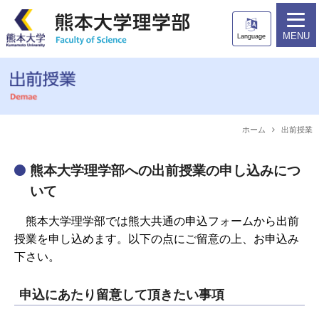
ホーム
理学部について
MENU
Language
カリキュラム
教育プログラム
教員一覧
進路情報
入試情報
ニュース
ホーム
出前授業
アクセス
熊本大学理学部への出前授業の申し込みにつ
いて
受験生の方
在学生の方
熊本大学理学部では熊大共通の申込フォームから出前
卒業生の方
一般・企業の方
授業を申し込めます。以下の点にご留意の上、お申込み
下さい。
申込にあたり留意して頂きたい事項