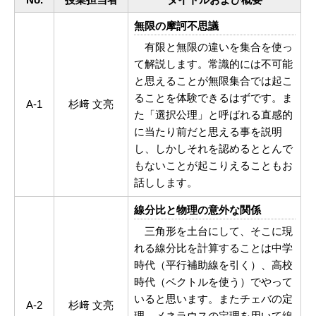
無限の摩訶不思議
有限と無限の違いを集合を使っ
て解説します。常識的には不可能
と思えることが無限集合では起こ
ることを体験できるはずです。ま
A-1
杉﨑 文亮
た「選択公理」と呼ばれる直感的
に当たり前だと思える事を説明
し、しかしそれを認めるととんで
もないことが起こりえることもお
話しします。
線分比と物理の意外な関係
三角形を土台にして、そこに現
れる線分比を計算することは中学
時代（平行補助線を引く）、高校
時代（ベクトルを使う）でやって
いると思います。またチェバの定
A-2
杉﨑 文亮
理、メネラウスの定理を用いて線