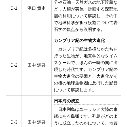
分や石油・天然ガスの地下貯蔵な
D-1
湯口 貴史
ど，人類が実施・計画する深部地
層の利用について解説し，その中
で地球科学が担う役割について岩
石学の観点から説明する。
カンブリア紀の生物大進化
カンブリア紀は多様なかたちを
持った生物が、地質学的なタイム
スケールで、ほんの一瞬の間に出
D-2
田中 源吾
現した時代です。カンブリア紀の
生物大進化の要因と、大進化がそ
の後の地球生物圏に及ぼした影響
について解説します。
日本海の成立
日本列島はユーラシア大陸の東
縁にある島弧です。列島がどのよ
D-3
田中 源吾
うに成立したのかについて、地質