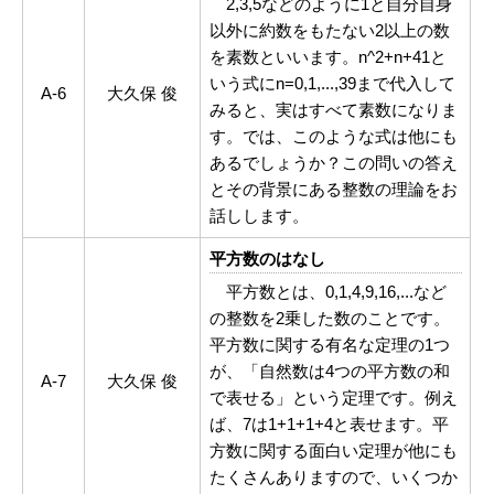
2,3,5などのように1と自分自身
以外に約数をもたない2以上の数
を素数といいます。n^2+n+41と
いう式にn=0,1,...,39まで代入して
A-6
大久保 俊
みると、実はすべて素数になりま
す。では、このような式は他にも
あるでしょうか？この問いの答え
とその背景にある整数の理論をお
話しします。
平方数のはなし
平方数とは、0,1,4,9,16,...など
の整数を2乗した数のことです。
平方数に関する有名な定理の1つ
が、「自然数は4つの平方数の和
A-7
大久保 俊
で表せる」という定理です。例え
ば、7は1+1+1+4と表せます。平
方数に関する面白い定理が他にも
たくさんありますので、いくつか