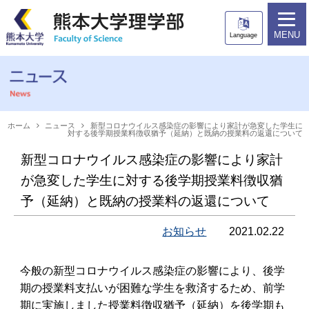
ホーム
理学部について
MENU
Language
カリキュラム
教育プログラム
教員一覧
進路情報
入試情報
ニュース
ホーム
ニュース
新型コロナウイルス感染症の影響により家計が急変した学生に
対する後学期授業料徴収猶予（延納）と既納の授業料の返還について
アクセス
新型コロナウイルス感染症の影響により家計
が急変した学生に対する後学期授業料徴収猶
受験生の方
在学生の方
予（延納）と既納の授業料の返還について
卒業生の方
一般・企業の方
お知らせ
2021.02.22
今般の新型コロナウイルス感染症の影響により、後学
期の授業料支払いが困難な学生を救済するため、前学
期に実施しました授業料徴収猶予（延納）を後学期も