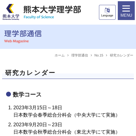
ホーム
理学部について
MENU
Language
カリキュラム
教育プログラム
教員一覧
進路情報
入試情報
ニュース
ホーム
理学部通信
No.15
研究カレンダー
アクセス
研究カレンダー
受験生の方
在学生の方
数学コース
卒業生の方
一般・企業の方
2023年3月15日～18日
日本数学会春季総合分科会（中央大学にて実施）
2023年9月20日～23日
日本数学会秋季総合分科会（東北大学にて実施）