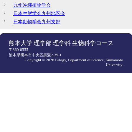
九州沖縄植物学会
日本生態学会九州地区会
日本動物学会九州支部
熊本大学 理学部 理学科 生物科学コース
〒860-8555
熊本県熊本市中央区黒髪2-39-1
Copyright ©
2026 Bilogy, Department of Science, Kumamoto
University.