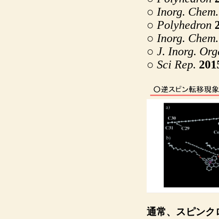
○
Inorg
. Chem
○
Polyhedron
○
Inorg
. Chem
○
J.
Inorg. Or
○
Sci
Rep.
201
通常、スピンク