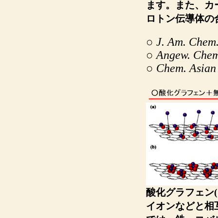
ます。また、カ
ロトン伝導体の
○
J
. Am. Chem
○
Angew
. Chem
○
Chem
. Asian
酸化グラフェン
イオンなどと相