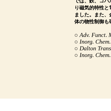
では、鉄、コバ
り磁気的特性と
ました。また、
体の物性制御も
○
Adv. Funct
.
M
○
Inorg
. Chem.
○
Dalton Trans
○
Inorg
. Chem.