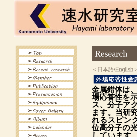
Research
＜日本語/
English
金属錯体は
場応答性を
ス、分子ア
ます。当研
れるスピン
位高分子の
しています