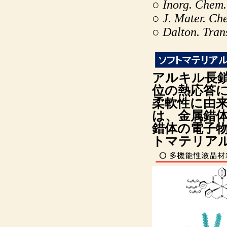
○
Inorg
. Chem.
○
J. Mater. Ch
○
Dalton. Tran
アルキル長
位の熱応答
柔軟性に由
は、金属錯
錯体の電子
トマテリア