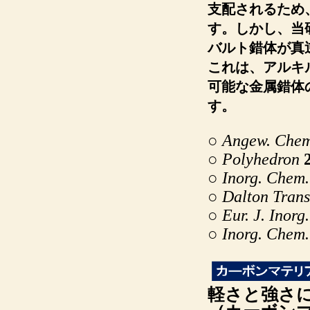
支配されるため
す。しかし、当
バルト錯体が真
これは、アルキ
可能な金属錯体
す。
○
Angew
. Chem
○
Polyhedron
○
I
norg. Chem.
○
Dalton Trans
○
Eur. J. Inorg
○
Inorg. Chem.
軽さと強さ