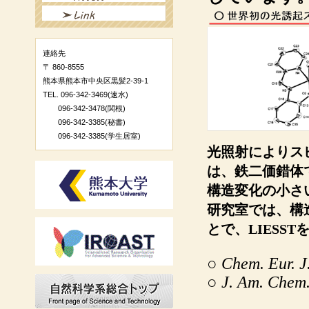
連絡先
〒 860-8555
熊本県熊本市中央区黒髪2-39-1
TEL. 096-342-3469(速水)
096-342-3478(関根)
096-342-3385(秘書)
096-342-3385(学生居室)
光照射によりスピ
は、鉄二価錯体
構造変化の小さ
研究室では、構
とで、LIESS
○
Chem. Eur. J
○
J. Am. Chem.