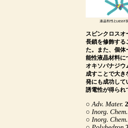
スピンクロスオ
長鎖を修飾する
た。また、個体
能性液晶材料に
オキソバナジウ
成すことで大き
発にも成功して
誘電性が得られ
○
Adv. Mater.
○
Inorg
. Chem.
○
Inorg
. Chem.
○
Polyhedron