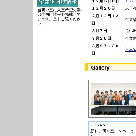
１２月12日13日
The 8
１２月２０日
忘年
当研究室に入室希望の学
部生向け情報を掲載して
２月１２日１３
います。是非ご覧くださ
卒業
日
い。
３月７日
追い
３月２５日
卒業
３月２７～３０
日本
日
Gallery
2013.4.5
新しい研究室メンバーと