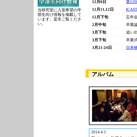
12月6日
第12
12月11,12日
ICAS
当研究室に入室希望の学
部生向け情報を掲載して
12月下旬
忘年
います。是非ご覧くださ
い。
2月中旬
卒業
3月下旬
追い
3月下旬
卒業
3月21-24日
日本
アルバム
2014.4.3