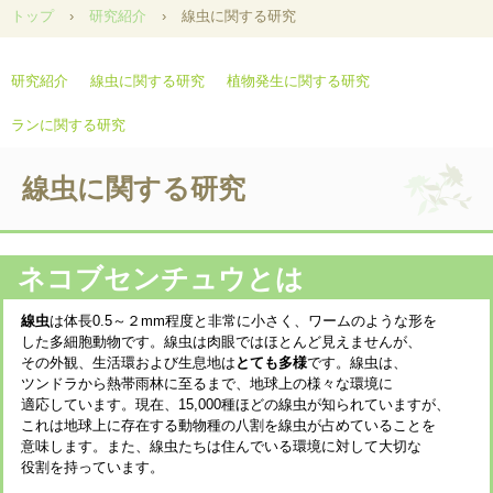
トップ
›
研究紹介
›
線虫に関する研究
研究紹介
線虫に関する研究
植物発生に関する研究
ランに関する研究
線虫に関する研究
ネコブセンチュウとは
線虫
は体長0.5～２mm程度と非常に小さく、ワームのような形を
した多細胞動物です。線虫は肉眼ではほとんど見えませんが、
その外観、生活環および生息地は
とても多様
です。線虫は、
ツンドラから熱帯雨林に至るまで、地球上の様々な環境に
適応しています。現在、15,000種ほどの線虫が知られていますが、
これは地球上に存在する動物種の八割を線虫が占めていることを
意味します。また、線虫たちは住んでいる環境に対して大切な
役割を持っています。