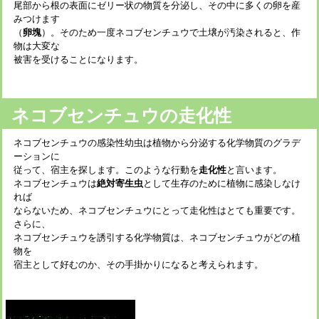
尾部から根の表面にゼリー状の物質を分泌し、その中に多くの卵を産
みつけます
（
卵塊
）。そのため一度ネコブセンチュウで土壌が汚染されると、作
物は大変な
被害を受けることになります。
ネコブセンチュウの走化性
ネコブセンチュウの感染性幼虫は植物から分泌する化学物質のグラデ
ーションに
従って、宿主を探します。このような行動を
走化性
と言います。
ネコブセンチュウは
絶対寄生虫
として生存のために植物に感染しなけ
れば
ならないため、ネコブセンチュウにとって走化性はとても重要です。
さらに、
ネコブセンチュウを誘引する化学物質は、ネコブセンチュウがどの植
物を
宿主として好むのか、その手掛かりになると考えられます。