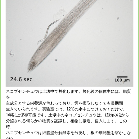
ネコブセンチュウは土壌中で孵化します。孵化後の個体中には、脂質
を
主成分とする栄養源が備わっており、餌を摂取しなくても長期間
生きていられます。実験室では、12℃の水中につけておくだけで、
1年以上保存可能です。土壌中のネコブセンチュウは、植物の根から
分泌される何らかの物質を認識し、植物に接近、侵入します。この
時、
ネコブセンチュウは細胞壁分解酵素を分泌し、根の細胞壁を溶かしな
がら