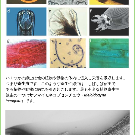
いくつかの線虫は他の植物や動物の体内に侵入し栄養を吸収します。
つまり
寄生虫
です。このような寄生性線虫は、しばしば宿主で
ある植物や動物に病気を引き起こします。最も有名な植物寄生性
線虫の一つは
サツマイモネコブセンチュウ
（
Meloidogyne
incognita
）です。