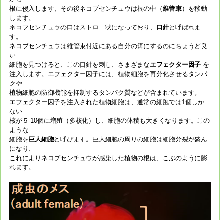
根に侵入します。その後ネコブセンチュウは根の中（
維管束
）を移動
します。
ネコブセンチュウの口はストロー状になっており、
口針
と呼ばれま
す。
ネコブセンチュウは維管束付近にある自分の餌にするのにちょうど良
い
細胞を見つけると、この口針を刺し、さまざまな
エフェクター因子
を
注入します。エフェクター因子には、植物細胞を再分化させるタンパ
クや
植物細胞の防御機能を抑制するタンパク質などが含まれています。
エフェクター因子を注入された植物細胞は、通常の細胞では1個しか
ない
核が５-10個に増殖（多核化）し、細胞の体積も大きくなります。この
ような
細胞を
巨大細胞
と呼びます。巨大細胞の周りの細胞は細胞分裂が盛ん
になり、
これによりネコブセンチュウが感染した植物の根は、こぶのように膨
れます。